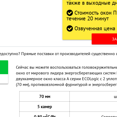
также в выходные д
Стоимость окон П
течение 20 минут
Озвученная цена 
ЗА
недоступно? Прямые поставки от производителей существенно 
Сейчас вы можете воспользоваться головокружитель
окно от мирового лидера энергосберегающих систем R
двухкамерное окно класса А серии ECOLogic с 2 упл
(70 мм), противовзломной фурнитурой и энергосбере
70 мм
ш
5 камер
2
0,80 м
С/Вт
Сопроти